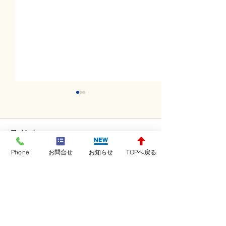
コメント
Phone
お問合せ
お知らせ
TOPへ戻る
コメントを追加…
金曜日レッスンスター
木曜日レッスン
ト！！！
ト！！！