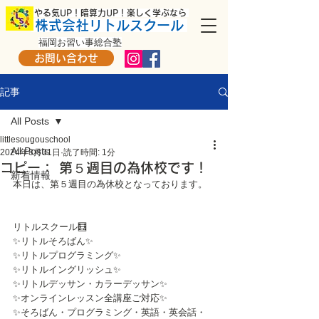
​ やる気UP！暗算力UP！楽しく学ぶなら
株式会社リトルスクール
福岡お習い事総合塾
お問い合わせ
記事
All Posts
littlesougouschool
All Posts
2024年8月31日
読了時間: 1分
コピー： 第５週目の為休校です！
新着情報
本日は、第５週目の為休校となっております。
リトルスクール🧮
✨リトルそろばん✨
✨リトルプログラミング✨
✨リトルイングリッシュ✨
✨リトルデッサン・カラーデッサン✨
✨オンラインレッスン全講座ご対応✨
✨そろばん・プログラミング・英語・英会話・