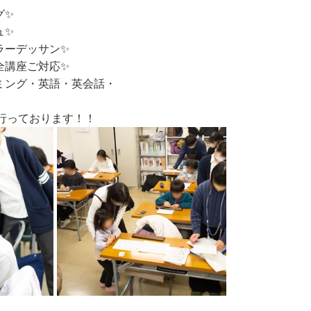
グ✨
ュ✨
ラーデッサン✨
全講座ご対応✨
ミング・英語・英会話・
行っております！！