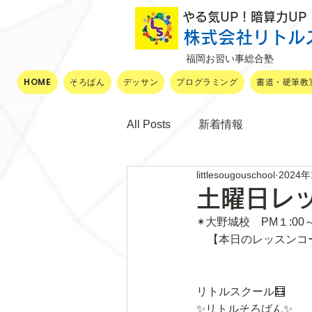
​ やる気UP！暗算力U
株式会社リトル
福岡お習い事総合塾
HOME
そろばん
デッサン
プログラミング
書道・硬筆教
All Posts
新着情報
littlesougouschool
2024
土曜日レ
✴大野城校　PM１:00
　【本日のレッスンコ
リトルスクール🧮
✨リトルそろばん✨