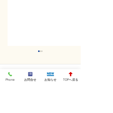
コメント
Phone
お問合せ
お知らせ
TOPへ戻る
コメントを追加…
日曜日レッスンスター
土曜日レッスン
ト！！！
ト！！！