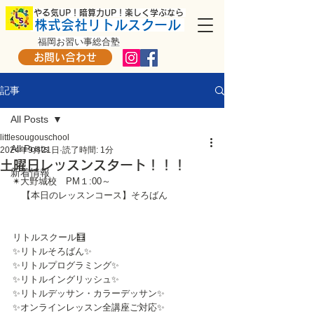
​ やる気UP！暗算力UP！楽しく学ぶなら
株式会社リトルスクール
福岡お習い事総合塾
お問い合わせ
記事
All Posts
littlesougouschool
All Posts
2024年9月21日
読了時間: 1分
土曜日レッスンスタート！！！
新着情報
✴大野城校　PM１:00～
　【本日のレッスンコース】そろばん
リトルスクール🧮
✨リトルそろばん✨
✨リトルプログラミング✨
✨リトルイングリッシュ✨
✨リトルデッサン・カラーデッサン✨
✨オンラインレッスン全講座ご対応✨