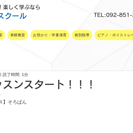
P！楽しく学ぶなら
スクール
TEL:092-851
室
将棋教室
お預かり・学童保育
個別指導
ピアノ・ボイストレ
日
読了時間: 1分
ッスンスタート！！！
～
ス】そろばん