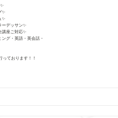
)✨
グ✨
ュ✨
ラーデッサン✨
全講座ご対応✨
ミング・英語・英会話・
行っております！！