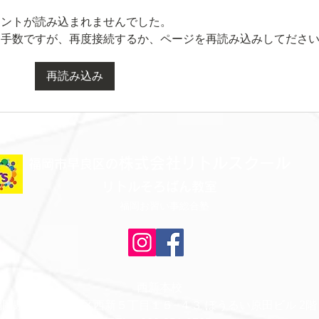
メントが読み込まれませんでした。
お手数ですが、再度接続するか、ページを再読み込みしてださ
再読み込み
水曜日レッスンスター
火曜
ト！！！
ト！
株式会社リトルスクール
​福岡市早良区の
リトルそろばん教室
福岡お習い事総合塾
西新本校
福岡県福岡市早良区西新５丁目１５−４３ ぼうるい原田ビル 2階