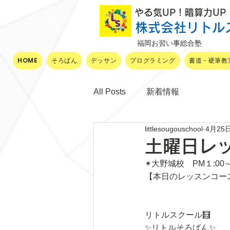
​ やる気UP！暗算力U
株式会社リトル
福岡お習い事総合塾
HOME
そろばん
デッサン
プログラミング
書道・硬筆教
All Posts
新着情報
littlesougouschool
4月25
土曜日レ
✴大野城校　PM１:00
【本日のレッスンコー
リトルスクール🧮
✨リトルそろばん✨