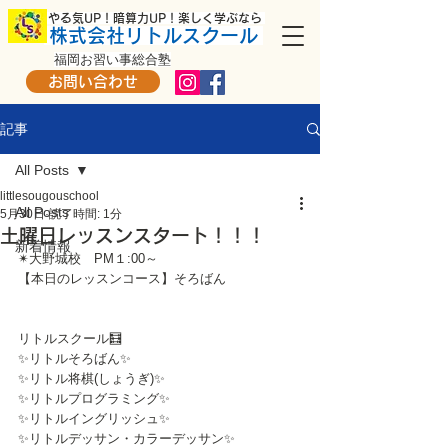
​ やる気UP！暗算力UP！楽しく学ぶなら
株式会社リトルスクール
福岡お習い事総合塾
お問い合わせ
記事
All Posts
littlesougouschool
All Posts
5月30日
読了時間: 1分
土曜日レッスンスタート！！！
新着情報
✴大野城校　PM１:00～
【本日のレッスンコース】そろばん
リトルスクール🧮
✨リトルそろばん✨
✨リトル将棋(しょうぎ)✨
✨リトルプログラミング✨
✨リトルイングリッシュ✨
✨リトルデッサン・カラーデッサン✨