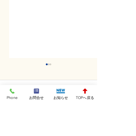
コメント
Phone
お問合せ
お知らせ
TOPへ戻る
コメントを追加…
金曜日レッスンスター
木曜日レッスン
ト！！！
ト！！！