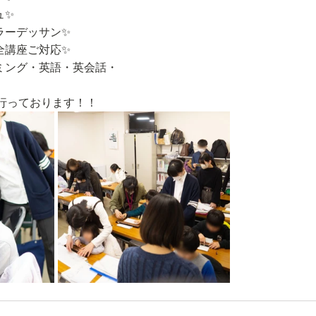
ュ✨
ラーデッサン✨
全講座ご対応✨
ミング・英語・英会話・
行っております！！