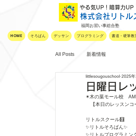
​ やる気UP！暗算力U
株式会社リトル
福岡お習い事総合塾
HOME
そろばん
デッサン
プログラミング
書道・硬筆教
All Posts
新着情報
littlesougouschool
2025
日曜日レ
✴木の葉モール校　AM1
　【本日のレッスンコ
リトルスクール🧮
✨リトルそろばん✨
✨リトルプログラミン