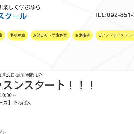
P！楽しく学ぶなら
スクール
TEL:092-851
室
将棋教室
お預かり・学童保育
個別指導
ピアノ・ボイストレ
年1月26日
読了時間: 1分
ッスンスタート！！！
0:30～
ース】そろばん
グ✨