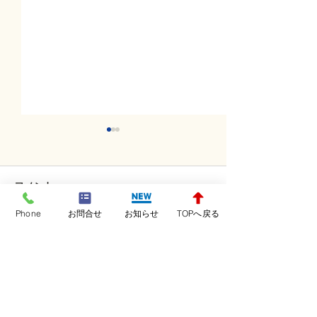
コメント
Phone
お問合せ
お知らせ
TOPへ戻る
コメントを追加…
土曜日レッスンスター
金曜日レッスン
ト！！！
ト！！！