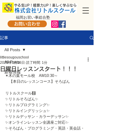
​ やる気UP！暗算力UP！楽しく学ぶなら
株式会社リトルスクール
福岡お習い事総合塾
お問い合わせ
記事
All Posts
littlesougouschool
All Posts
2025年3月16日
読了時間: 1分
日曜日レッスンスタート！！！
新着情報
✴木の葉モール校　AM10:30～
　【本日のレッスンコース】そろばん
リトルスクール🧮
✨リトルそろばん✨
✨リトルプログラミング✨
✨リトルイングリッシュ✨
✨リトルデッサン・カラーデッサン✨
✨オンラインレッスン全講座ご対応✨
✨そろばん・プログラミング・英語・英会話・