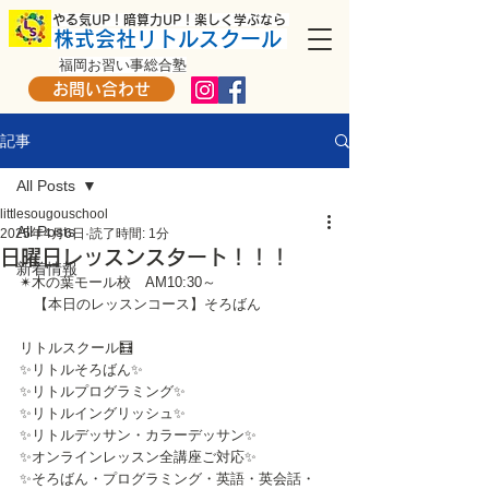
​ やる気UP！暗算力UP！楽しく学ぶなら
株式会社リトルスクール
福岡お習い事総合塾
お問い合わせ
記事
All Posts
littlesougouschool
All Posts
2025年4月6日
読了時間: 1分
日曜日レッスンスタート！！！
新着情報
✴木の葉モール校　AM10:30～
　【本日のレッスンコース】そろばん
リトルスクール🧮
✨リトルそろばん✨
✨リトルプログラミング✨
✨リトルイングリッシュ✨
✨リトルデッサン・カラーデッサン✨
✨オンラインレッスン全講座ご対応✨
✨そろばん・プログラミング・英語・英会話・