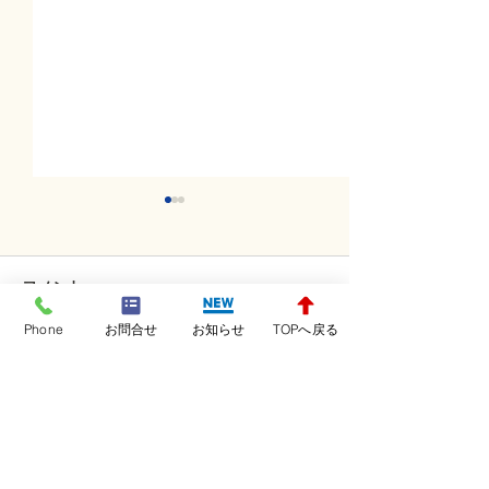
コメント
Phone
お問合せ
お知らせ
TOPへ戻る
コメントを追加…
土曜日レッスンスター
金曜日レッスン
ト！！！
ト！！！