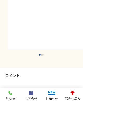
コメント
コメントが読み込まれませんでした。
技術的な問題があったようです。お手数ですが、
火曜日レッスンスター
月曜日レッスン
Phone
お問合せ
お知らせ
TOPへ戻る
再度接続するか、ページを再読み込みしてださ
い。
ト！！！
ト！！！