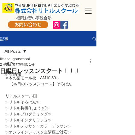
​ やる気UP！暗算力UP！楽しく学ぶなら
株式会社リトルスクール
福岡お習い事総合塾
お問い合わせ
記事
All Posts
littlesougouschool
All Posts
2月8日
読了時間: 1分
日曜日レッスンスタート！！！
新着情報
✴木の葉モール校　AM10:30～
　【本日のレッスンコース】そろばん
リトルスクール🧮
✨リトルそろばん✨
✨リトル将棋(しょうぎ)✨
✨リトルプログラミング✨
✨リトルイングリッシュ✨
✨リトルデッサン・カラーデッサン✨
✨オンラインレッスン全講座ご対応✨