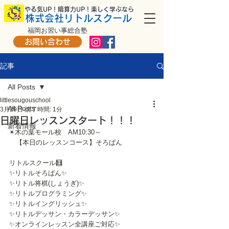
​ やる気UP！暗算力UP！楽しく学ぶなら
株式会社リトルスクール
福岡お習い事総合塾
お問い合わせ
記事
All Posts
littlesougouschool
All Posts
3月29日
読了時間: 1分
日曜日レッスンスタート！！！
新着情報
✴木の葉モール校　AM10:30～
　【本日のレッスンコース】そろばん
リトルスクール🧮
✨リトルそろばん✨
✨リトル将棋(しょうぎ)✨
✨リトルプログラミング✨
✨リトルイングリッシュ✨
✨リトルデッサン・カラーデッサン✨
✨オンラインレッスン全講座ご対応✨