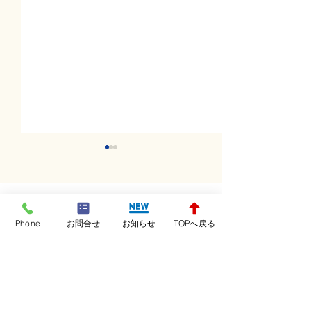
コメント
Phone
お問合せ
お知らせ
TOPへ戻る
コメントを追加…
火曜日レッスンスター
月曜日レッスン
ト！！！
ト！！！