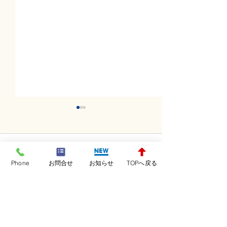
コメント
Phone
お問合せ
お知らせ
TOPへ戻る
コメントを追加…
水曜日レッスンスター
火曜日レッスン
ト！！！
ト！！！