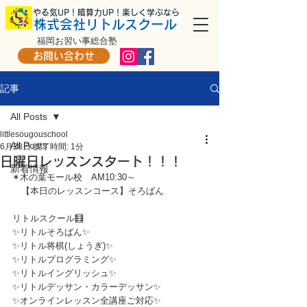
​ やる気UP！暗算力UP！楽しく学ぶなら
株式会社リトルスクール
福岡お習い事総合塾
お問い合わせ
記事
All Posts
littlesougouschool
All Posts
6月28日
読了時間: 1分
日曜日レッスンスタート！！！
新着情報
✴木の葉モール校　AM10:30～
　【本日のレッスンコース】そろばん
リトルスクール🧮
✨リトルそろばん✨
✨リトル将棋(しょうぎ)✨
✨リトルプログラミング✨
✨リトルイングリッシュ✨
✨リトルデッサン・カラーデッサン✨
✨オンラインレッスン全講座ご対応✨