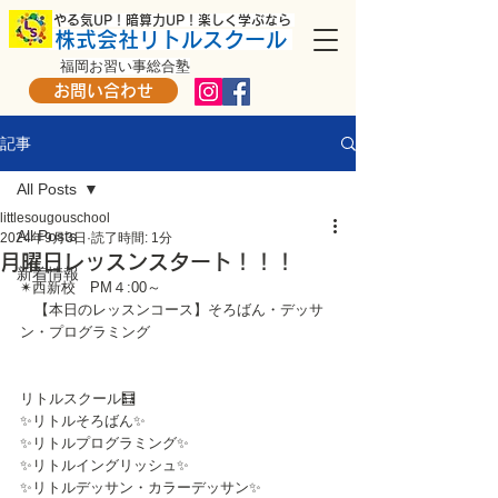
​ やる気UP！暗算力UP！楽しく学ぶなら
株式会社リトルスクール
福岡お習い事総合塾
お問い合わせ
記事
All Posts
littlesougouschool
All Posts
2024年9月3日
読了時間: 1分
月曜日レッスンスタート！！！
新着情報
✴西新校　PM４:00～
　【本日のレッスンコース】そろばん・デッサ
ン・プログラミング
リトルスクール🧮
✨リトルそろばん✨
✨リトルプログラミング✨
✨リトルイングリッシュ✨
✨リトルデッサン・カラーデッサン✨