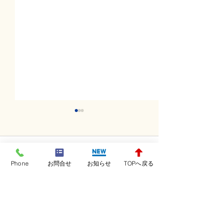
コメント
Phone
お問合せ
お知らせ
TOPへ戻る
コメントを追加…
水曜日レッスンスター
火曜日レッスン
ト！！！
ト！！！