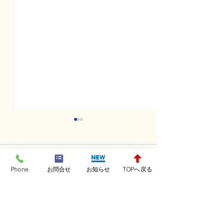
コメント
Phone
お問合せ
お知らせ
TOPへ戻る
コメントを追加…
金曜日レッスンスター
木曜日レッスン
ト！！！
ト！！！