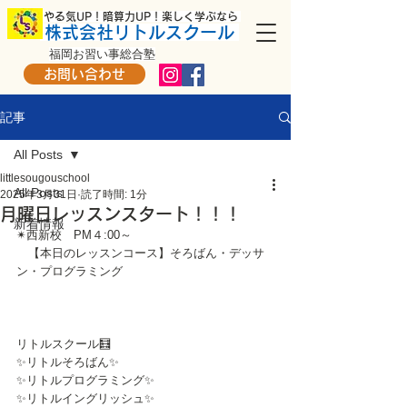
​ やる気UP！暗算力UP！楽しく学ぶなら
株式会社リトルスクール
福岡お習い事総合塾
お問い合わせ
記事
All Posts
littlesougouschool
All Posts
2025年3月31日
読了時間: 1分
月曜日レッスンスタート！！！
新着情報
✴西新校　PM４:00～
　【本日のレッスンコース】そろばん・デッサ
ン・プログラミング　
リトルスクール🧮
✨リトルそろばん✨
✨リトルプログラミング✨
✨リトルイングリッシュ✨