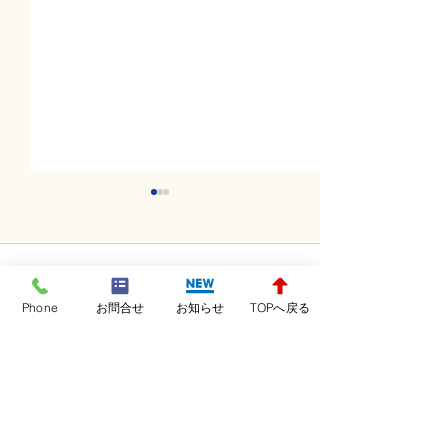
コメント
Phone
お問合せ
お知らせ
TOPへ戻る
コメントを追加…
金曜日レッスンスター
木曜日レッスン
ト！！！
ト！！！