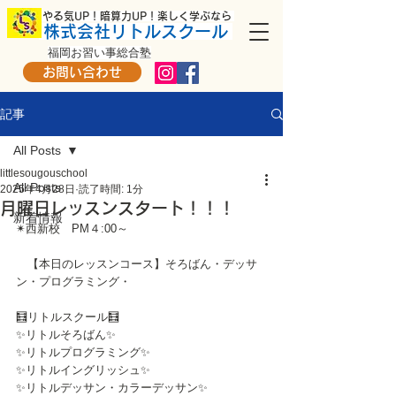
​ やる気UP！暗算力UP！楽しく学ぶなら
株式会社リトルスクール
福岡お習い事総合塾
お問い合わせ
記事
All Posts
littlesougouschool
All Posts
2025年4月28日
読了時間: 1分
月曜日レッスンスタート！！！
新着情報
✴西新校　PM４:00～
　【本日のレッスンコース】そろばん・デッサ
ン・プログラミング・
🧮リトルスクール🧮
✨リトルそろばん✨
✨リトルプログラミング✨
✨リトルイングリッシュ✨
✨リトルデッサン・カラーデッサン✨