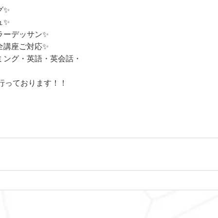
グ✨
ュ✨
ラーデッサン✨
全講座ご対応✨
ミング・英語・英会話・
行っております！！