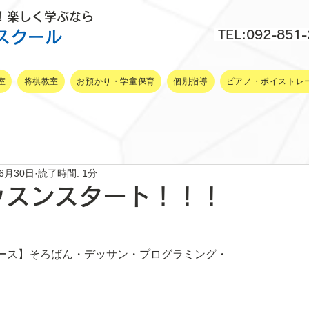
P！楽しく学ぶなら
スクール
TEL:092-851
室
将棋教室
お預かり・学童保育
個別指導
ピアノ・ボイストレ
年6月30日
読了時間: 1分
ッスンスタート！！！
ース】そろばん・デッサン・プログラミング・