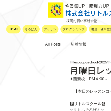
​ やる気UP！暗算力U
株式会社リトル
福岡お習い事総合塾
HOME
そろばん
デッサン
プログラミング
書道・硬筆教
All Posts
新着情報
littlesougouschool
2025
月曜日レ
✴西新校　PM４:00～
　【本日のレッスンコ
🧮リトルスクール🧮
✨リトルそろばん✨