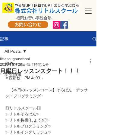
​ やる気UP！暗算力UP！楽しく学ぶなら
株式会社リトルスクール
福岡お習い事総合塾
お問い合わせ
記事
All Posts
littlesougouschool
All Posts
2025年8月18日
読了時間: 1分
月曜日レッスンスタート！！！
新着情報
✴西新校　PM４:00～
　【本日のレッスンコース】そろばん・デッサ
ン・プログラミング・
🧮リトルスクール🧮
✨リトルそろばん✨
✨リトル将棋(しょうぎ)✨
✨リトルプログラミング✨
✨リトルイングリッシュ✨