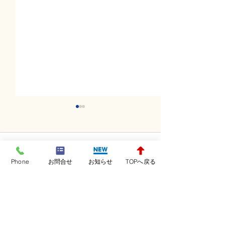
コメント
Phone
お問合せ
お知らせ
TOPへ戻る
コメントを追加…
土曜日レッスンスター
金曜日レッスン
ト！！！
ト！！！