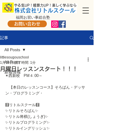
​ やる気UP！暗算力UP！楽しく学ぶなら
株式会社リトルスクール
福岡お習い事総合塾
お問い合わせ
記事
All Posts
littlesougouschool
All Posts
1月19日
読了時間: 1分
月曜日レッスンスタート！！！
新着情報
✴西新校　PM４:00～
　【本日のレッスンコース】そろばん・デッサ
ン・プログラミング・
🧮リトルスクール🧮
✨リトルそろばん✨
✨リトル将棋(しょうぎ)✨
✨リトルプログラミング✨
✨リトルイングリッシュ✨