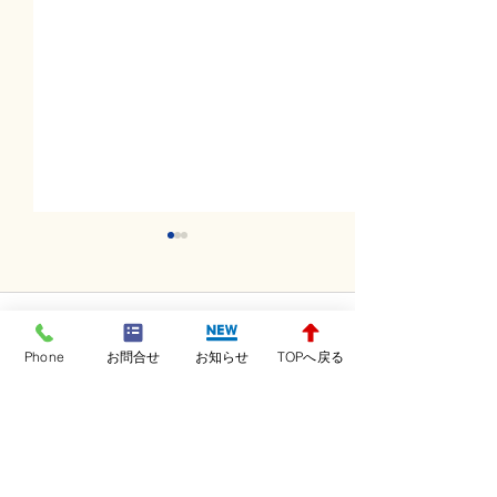
コメント
Phone
お問合せ
お知らせ
TOPへ戻る
コメントを追加…
金曜日レッスンスター
木曜日レッスン
ト！！！
ト！！！