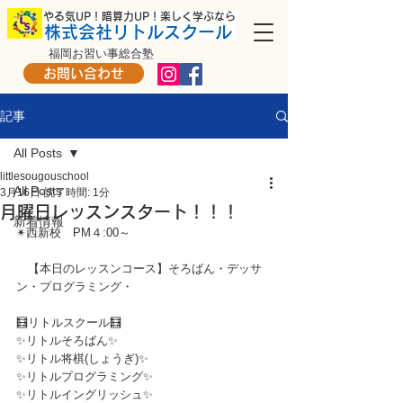
​ やる気UP！暗算力UP！楽しく学ぶなら
株式会社リトルスクール
福岡お習い事総合塾
お問い合わせ
記事
All Posts
littlesougouschool
All Posts
3月16日
読了時間: 1分
月曜日レッスンスタート！！！
新着情報
✴西新校　PM４:00～
　【本日のレッスンコース】そろばん・デッサ
ン・プログラミング・
🧮リトルスクール🧮
✨リトルそろばん✨
✨リトル将棋(しょうぎ)✨
✨リトルプログラミング✨
✨リトルイングリッシュ✨