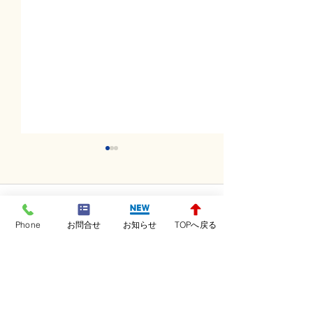
コメント
Phone
お問合せ
お知らせ
TOPへ戻る
コメントを追加…
土曜日レッスンスター
金曜日レッスン
ト！！！
ト！！！