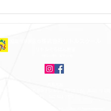
金曜日レッスンスター
木曜
ト！！！
ト！
株式会社リトルスクール
​福岡市早良区の
リトルそろばん教室
福岡お習い事総合塾
西新本校
福岡県福岡市早良区西新５丁目１５−４３ ぼうるい原田ビル 2階
​TEL：092-851-2725
©2021 株式会社リトルスクール リトルそろばん教室 All Rights Reserved.