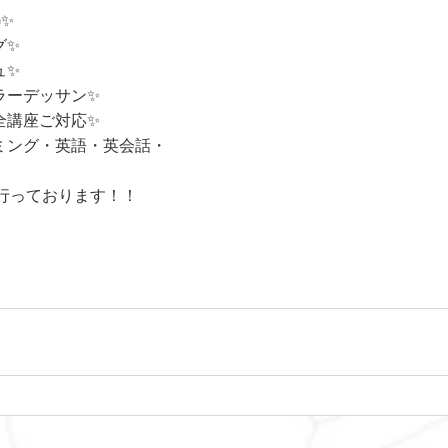
)✨
グ✨
ュ✨
ラーデッサン✨
全講座ご対応✨
ミング・英語・英会話・
行っております！！