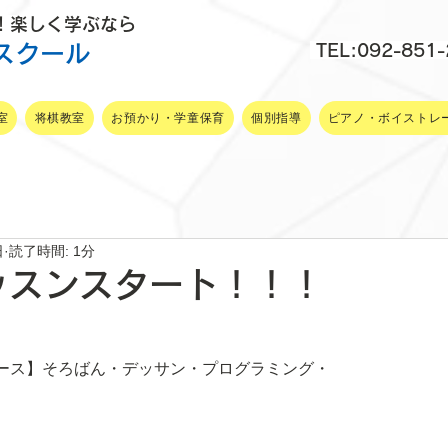
P！楽しく学ぶなら
スクール
TEL:092-851
室
将棋教室
お預かり・学童保育
個別指導
ピアノ・ボイストレ
日
読了時間: 1分
ッスンスタート！！！
ース】そろばん・デッサン・プログラミング・