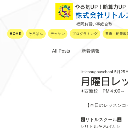
​ やる気UP！暗算力U
株式会社リトル
福岡お習い事総合塾
HOME
そろばん
デッサン
プログラミング
書道・硬筆教
All Posts
新着情報
littlesougouschool
5月25
月曜日レ
✴西新校　PM４:00～
　【本日のレッスンコ
🧮リトルスクール🧮
✨リトルそろばん✨