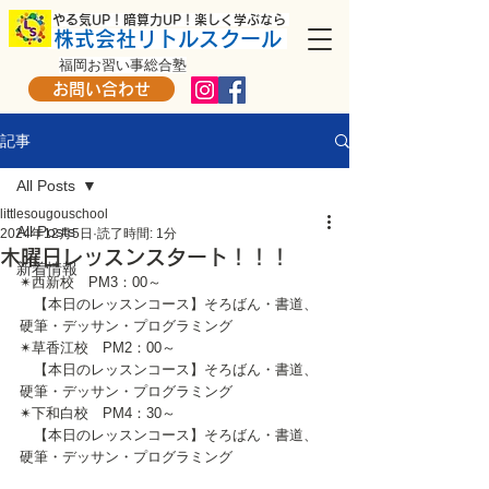
​ やる気UP！暗算力UP！楽しく学ぶなら
株式会社リトルスクール
福岡お習い事総合塾
お問い合わせ
記事
All Posts
littlesougouschool
All Posts
2024年12月5日
読了時間: 1分
木曜日レッスンスタート！！！
新着情報
✴西新校　PM3：00～
　【本日のレッスンコース】そろばん・書道、
硬筆・デッサン・プログラミング
✴草香江校　PM2：00～
　【本日のレッスンコース】そろばん・書道、
硬筆・デッサン・プログラミング
✴下和白校　PM4：30～
　【本日のレッスンコース】そろばん・書道、
硬筆・デッサン・プログラミング