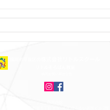
金曜日レッスンスター
木曜
ト！！！
ト！
株式会社リトルスクール
​福岡市早良区の
リトルそろばん教室
福岡お習い事総合塾
西新本校
福岡県福岡市早良区西新５丁目１５−４３ ぼうるい原田ビル 2階