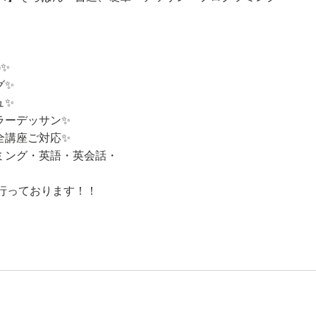
)✨
グ✨
ュ✨
ラーデッサン✨
全講座ご対応✨
ミング・英語・英会話・
行っております！！