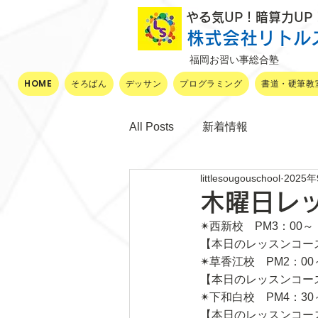
​ やる気UP！暗算力U
株式会社リトル
福岡お習い事総合塾
HOME
そろばん
デッサン
プログラミング
書道・硬筆教
All Posts
新着情報
littlesougouschool
2025
木曜日レ
✴西新校　PM3：00～
【本日のレッスンコー
✴草香江校　PM2：00
【本日のレッスンコー
✴下和白校　PM4：30
【本日のレッスンコー