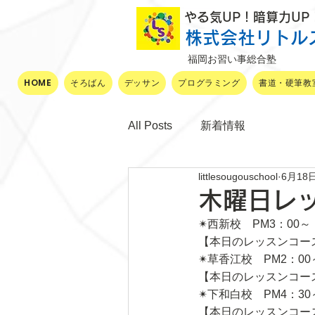
​ やる気UP！暗算力U
株式会社リトル
福岡お習い事総合塾
HOME
そろばん
デッサン
プログラミング
書道・硬筆教
All Posts
新着情報
littlesougouschool
6月18
木曜日レ
✴西新校　PM3：00～
【本日のレッスンコー
✴草香江校　PM2：00
【本日のレッスンコー
✴下和白校　PM4：30
【本日のレッスンコー