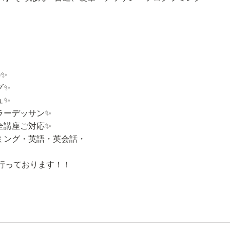
)✨
グ✨
ュ✨
ラーデッサン✨
全講座ご対応✨
ミング・英語・英会話・
行っております！！