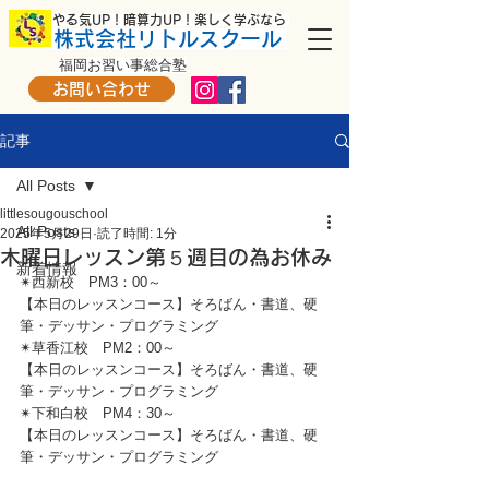
​ やる気UP！暗算力UP！楽しく学ぶなら
株式会社リトルスクール
福岡お習い事総合塾
お問い合わせ
記事
All Posts
littlesougouschool
All Posts
2025年5月29日
読了時間: 1分
木曜日レッスン第５週目の為お休み
新着情報
✴西新校　PM3：00～
【本日のレッスンコース】そろばん・書道、硬
筆・デッサン・プログラミング
✴草香江校　PM2：00～
【本日のレッスンコース】そろばん・書道、硬
筆・デッサン・プログラミング
✴下和白校　PM4：30～
【本日のレッスンコース】そろばん・書道、硬
筆・デッサン・プログラミング