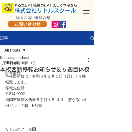
​ やる気UP！暗算力UP！楽しく学ぶなら
株式会社リトルスクール
福岡お習い事総合塾
お問い合わせ
記事
All Posts
littlesougouschool
All Posts
1月30日
読了時間: 1分
本校西新移転お知らせ＆５週目休校
新着情報
本校西新校は、令和８年２月１日（日）より移
転致します。
移転先住所　
〒814-0002
福岡市早良区西新５丁目１５-４３　ぼうるい原
田ビル　２階　F号室
リトルスクール🧮