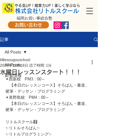
​ やる気UP！暗算力UP！楽しく学ぶなら
株式会社リトルスクール
福岡お習い事総合塾
お問い合わせ
記事
All Posts
littlesougouschool
All Posts
2024年12月18日
読了時間: 1分
水曜日レッスンスタート！！！
新着情報
✴西新校　PM3：00～
　【本日のレッスンコース】そろばん・書道、
硬筆・デッサン・プログラミング
✴美野島校　PM4：00～
　【本日のレッスンコース】そろばん・書道、
硬筆・デッサン・プログラミング
リトルスクール🧮
✨リトルそろばん✨
✨リトルプログラミング✨