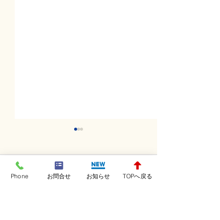
コメント
Phone
お問合せ
お知らせ
TOPへ戻る
コメントを追加…
金曜日レッスンスター
木曜日レッスン