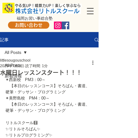
​ やる気UP！暗算力UP！楽しく学ぶなら
株式会社リトルスクール
福岡お習い事総合塾
お問い合わせ
記事
All Posts
littlesougouschool
All Posts
2025年7月2日
読了時間: 1分
水曜日レッスンスタート！！！
新着情報
✴西新校　PM3：00～
　【本日のレッスンコース】そろばん・書道、
硬筆・デッサン・プログラミング
✴美野島校　PM4：00～
　【本日のレッスンコース】そろばん・書道、
硬筆・デッサン・プログラミング
リトルスクール🧮
✨リトルそろばん✨
✨リトルプログラミング✨