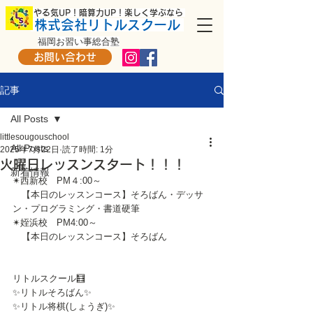
​ やる気UP！暗算力UP！楽しく学ぶなら
株式会社リトルスクール
福岡お習い事総合塾
お問い合わせ
記事
All Posts
littlesougouschool
All Posts
2025年7月22日
読了時間: 1分
火曜日レッスンスタート！！！
新着情報
✴西新校　PM４:00～
　【本日のレッスンコース】そろばん・デッサ
ン・プログラミング・書道硬筆
✴姪浜校　PM4:00～
　【本日のレッスンコース】そろばん
リトルスクール🧮
✨リトルそろばん✨
✨リトル将棋(しょうぎ)✨