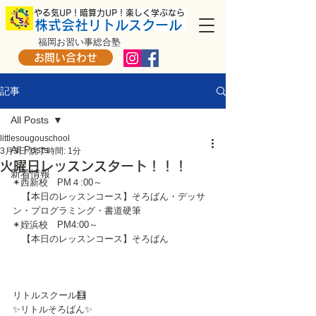
​ やる気UP！暗算力UP！楽しく学ぶなら
株式会社リトルスクール
福岡お習い事総合塾
お問い合わせ
記事
All Posts
littlesougouschool
All Posts
3月3日
読了時間: 1分
火曜日レッスンスタート！！！
新着情報
✴西新校　PM４:00～
　【本日のレッスンコース】そろばん・デッサ
ン・プログラミング・書道硬筆
✴姪浜校　PM4:00～
　【本日のレッスンコース】そろばん
リトルスクール🧮
✨リトルそろばん✨