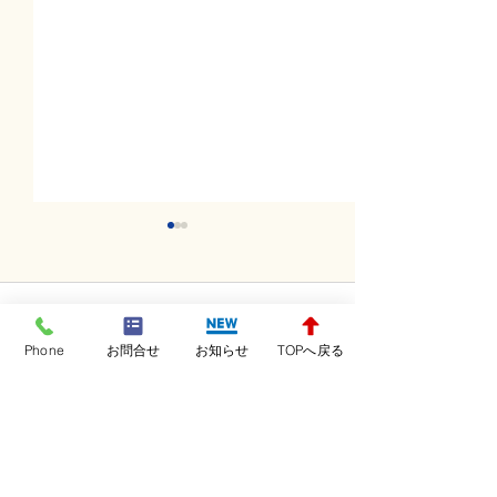
コメント
Phone
お問合せ
お知らせ
TOPへ戻る
コメントを追加…
木曜日レッスンスター
水曜日レッスン
ト！！！
ト！！！