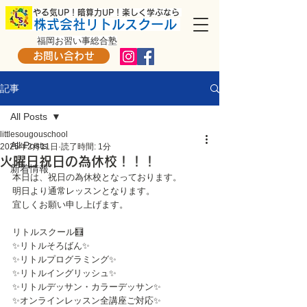
​ やる気UP！暗算力UP！楽しく学ぶなら
株式会社リトルスクール
福岡お習い事総合塾
お問い合わせ
記事
All Posts
littlesougouschool
All Posts
2025年2月11日
読了時間: 1分
火曜日祝日の為休校！！！
新着情報
本日は、祝日の為休校となっております。
明日より通常レッスンとなります。
宜しくお願い申し上げます。
リトルスクール🧮
✨リトルそろばん✨
✨リトルプログラミング✨
✨リトルイングリッシュ✨
✨リトルデッサン・カラーデッサン✨
✨オンラインレッスン全講座ご対応✨