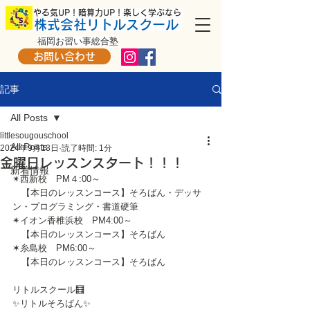
​ やる気UP！暗算力UP！楽しく学ぶなら
株式会社リトルスクール
福岡お習い事総合塾
お問い合わせ
記事
All Posts
littlesougouschool
All Posts
2024年9月13日
読了時間: 1分
金曜日レッスンスタート！！！
新着情報
✴西新校　PM４:00～
　【本日のレッスンコース】そろばん・デッサ
ン・プログラミング・書道硬筆
✴イオン香椎浜校　PM4:00～
　【本日のレッスンコース】そろばん
✶糸島校　PM6:00～
　【本日のレッスンコース】そろばん
リトルスクール🧮
✨リトルそろばん✨