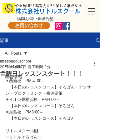
​ やる気UP！暗算力UP！楽しく学ぶなら
株式会社リトルスクール
福岡お習い事総合塾
お問い合わせ
記事
All Posts
littlesougouschool
All Posts
2025年1月17日
読了時間: 1分
金曜日レッスンスタート！！！
新着情報
✴西新校　PM４:00～
　【本日のレッスンコース】そろばん・デッサ
ン・プログラミング・書道硬筆
✴イオン香椎浜校　PM4:00～
　【本日のレッスンコース】そろばん
✶糸島校　PM6:00～
　【本日のレッスンコース】そろばん
リトルスクール🧮
✨リトルそろばん✨