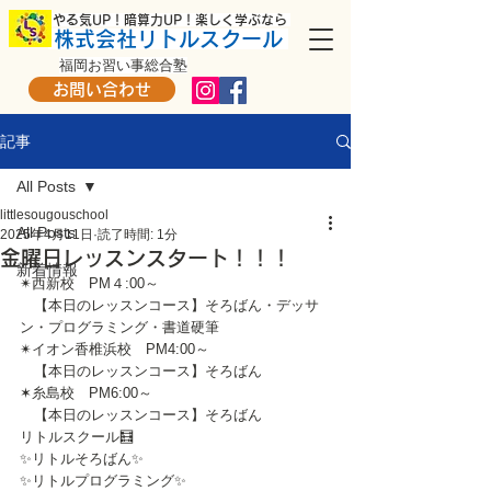
​ やる気UP！暗算力UP！楽しく学ぶなら
株式会社リトルスクール
福岡お習い事総合塾
お問い合わせ
記事
All Posts
littlesougouschool
All Posts
2025年4月11日
読了時間: 1分
金曜日レッスンスタート！！！
新着情報
✴西新校　PM４:00～
　【本日のレッスンコース】そろばん・デッサ
ン・プログラミング・書道硬筆
✴イオン香椎浜校　PM4:00～
　【本日のレッスンコース】そろばん
✶糸島校　PM6:00～
　【本日のレッスンコース】そろばん
リトルスクール🧮
✨リトルそろばん✨
✨リトルプログラミング✨