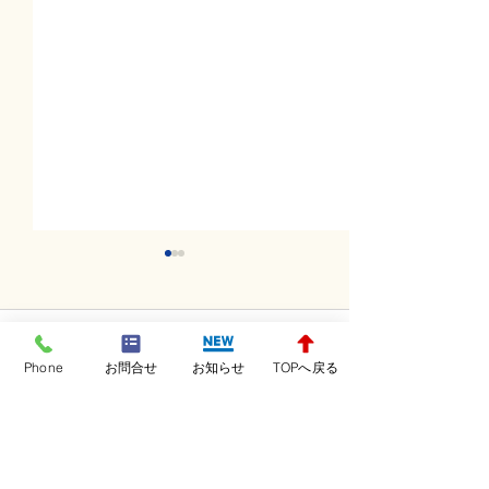
コメント
Phone
お問合せ
お知らせ
TOPへ戻る
コメントを追加…
土曜日レッスンスター
金曜日レッスン
ト！！！
ト！！！