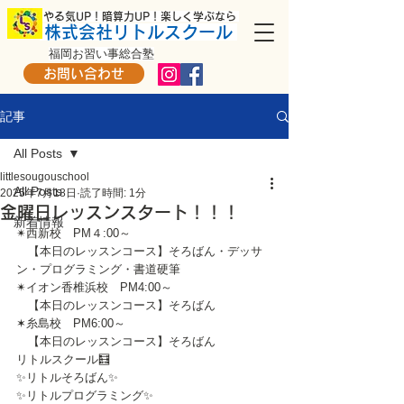
​ やる気UP！暗算力UP！楽しく学ぶなら
株式会社リトルスクール
福岡お習い事総合塾
お問い合わせ
記事
All Posts
littlesougouschool
All Posts
2025年7月18日
読了時間: 1分
金曜日レッスンスタート！！！
新着情報
✴西新校　PM４:00～
　【本日のレッスンコース】そろばん・デッサ
ン・プログラミング・書道硬筆
✴イオン香椎浜校　PM4:00～
　【本日のレッスンコース】そろばん
✶糸島校　PM6:00～
　【本日のレッスンコース】そろばん
リトルスクール🧮
✨リトルそろばん✨
✨リトルプログラミング✨