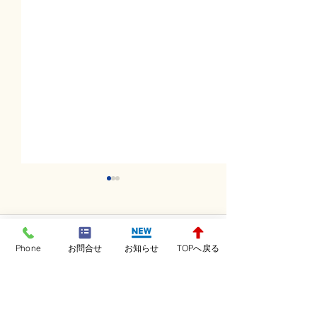
コメント
Phone
お問合せ
お知らせ
TOPへ戻る
コメントを追加…
土曜日レッスンスター
金曜日レッスン