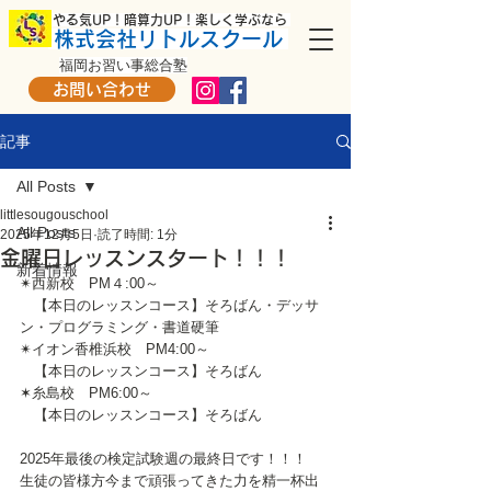
​ やる気UP！暗算力UP！楽しく学ぶなら
株式会社リトルスクール
福岡お習い事総合塾
お問い合わせ
記事
All Posts
littlesougouschool
All Posts
2025年12月5日
読了時間: 1分
金曜日レッスンスタート！！！
新着情報
✴西新校　PM４:00～
　【本日のレッスンコース】そろばん・デッサ
ン・プログラミング・書道硬筆
✴イオン香椎浜校　PM4:00～
　【本日のレッスンコース】そろばん
✶糸島校　PM6:00～
　【本日のレッスンコース】そろばん
2025年最後の検定試験週の最終日です！！！
生徒の皆様方今まで頑張ってきた力を精一杯出