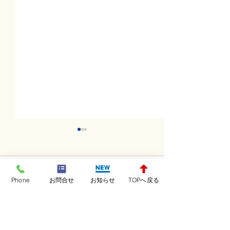
コメント
Phone
お問合せ
お知らせ
TOPへ戻る
コメントを追加…
土曜日レッスンスター
金曜日レッスン