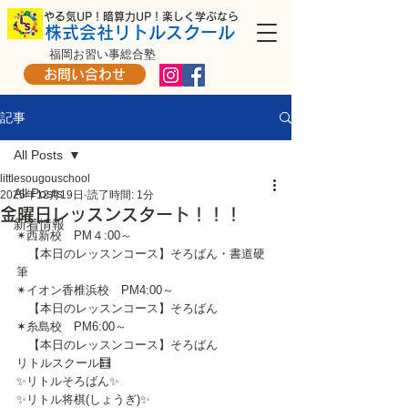
​ やる気UP！暗算力UP！楽しく学ぶなら
株式会社リトルスクール
福岡お習い事総合塾
お問い合わせ
記事
All Posts
littlesougouschool
All Posts
2025年12月19日
読了時間: 1分
金曜日レッスンスタート！！！
新着情報
✴西新校　PM４:00～
　【本日のレッスンコース】そろばん・書道硬
筆
✴イオン香椎浜校　PM4:00～
　【本日のレッスンコース】そろばん
✶糸島校　PM6:00～
　【本日のレッスンコース】そろばん
リトルスクール🧮
✨リトルそろばん✨
✨リトル将棋(しょうぎ)✨