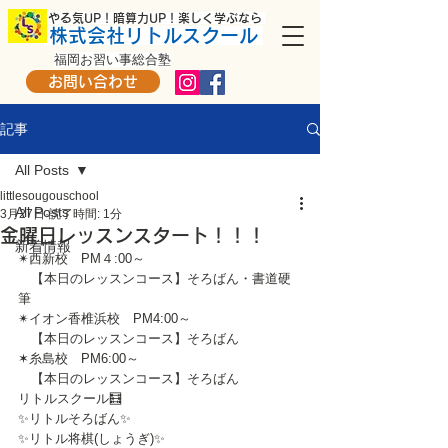
​ やる気UP！暗算力UP！楽しく学ぶなら
株式会社リトルスクール
福岡お習い事総合塾
お問い合わせ
記事
All Posts
littlesougouschool
All Posts
3月27日
読了時間: 1分
金曜日レッスンスタート！！！
新着情報
✴西新校　PM４:00～
　【本日のレッスンコース】そろばん・書道硬
筆
✴イオン香椎浜校　PM4:00～
　【本日のレッスンコース】そろばん
✶糸島校　PM6:00～
　【本日のレッスンコース】そろばん
リトルスクール🧮
✨リトルそろばん✨
✨リトル将棋(しょうぎ)✨