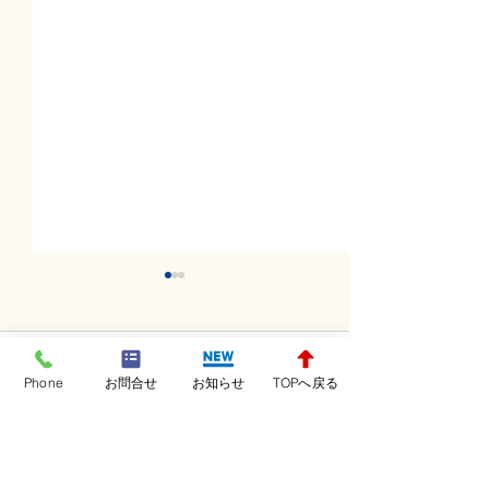
コメント
Phone
お問合せ
お知らせ
TOPへ戻る
コメントを追加…
土曜日レッスンスター
金曜日レッスン