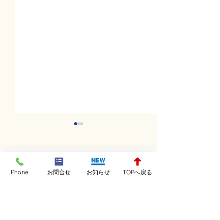
コメント
Phone
お問合せ
お知らせ
TOPへ戻る
コメントを追加…
土曜日レッスンスター
金曜日レッスン