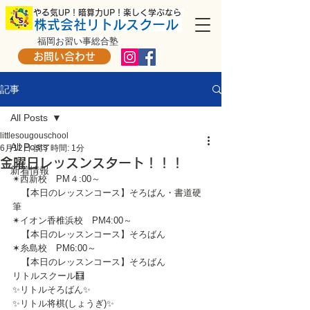
​ やる気UP！暗算力UP！楽しく学ぶなら
株式会社リトルスクール
福岡お習い事総合塾
お問い合わせ
記事
All Posts
littlesougouschool
All Posts
6月12日
読了時間: 1分
金曜日レッスンスタート！！！
新着情報
✴西新校　PM４:00～
　【本日のレッスンコース】そろばん・書道硬
筆
✴イオン香椎浜校　PM4:00～
　【本日のレッスンコース】そろばん
✶糸島校　PM6:00～
　【本日のレッスンコース】そろばん
リトルスクール🧮
✨リトルそろばん✨
✨リトル将棋(しょうぎ)✨