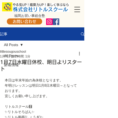
​ やる気UP！暗算力UP！楽しく学ぶなら
株式会社リトルスクール
福岡お習い事総合塾
お問い合わせ
記事
All Posts
littlesougouschool
All Posts
1月7日
読了時間: 1分
1月7日水曜日休校、明日よりスター
新着情報
ト
本日は年末年始の為休校となります。
年明けレッスンは明日1月8日木曜日～となって
おります。
宜しくお願い申し上げます。
リトルスクール🧮
✨リトルそろばん✨
✨リトル将棋(しょうぎ)✨