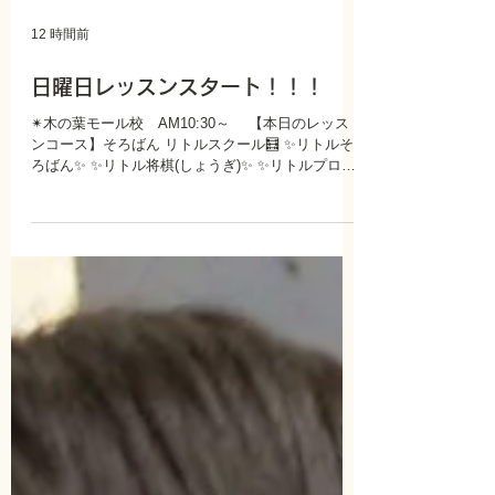
12 時間前
日曜日レッスンスタート！！！
✴木の葉モール校 AM10:30～ 【本日のレッス
ンコース】そろばん リトルスクール🧮 ✨リトルそ
ろばん✨ ✨リトル将棋(しょうぎ)✨ ✨リトルプログ
ラミング✨ ✨リトルイングリッシュ✨ ✨リトルデッ
サン・カラーデッサン✨ ✨オンラインレッスン全講
座ご対応✨ ✨そろばん・プログラミング・英語・英
会話・ 無料ご体験レッスンも行っております！！