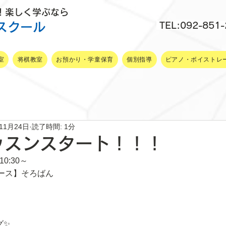
P！楽しく学ぶなら
スクール
TEL:092-851
室
将棋教室
お預かり・学童保育
個別指導
ピアノ・ボイストレ
年11月24日
読了時間: 1分
ッスンスタート！！！
0:30～
ース】そろばん
グ✨