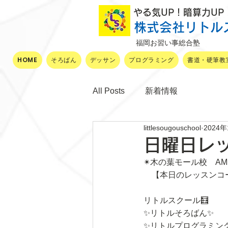
​ やる気UP！暗算力U
株式会社リトル
福岡お習い事総合塾
HOME
そろばん
デッサン
プログラミング
書道・硬筆教
All Posts
新着情報
littlesougouschool
2024
日曜日レ
✴木の葉モール校　AM1
　【本日のレッスンコ
リトルスクール🧮
✨リトルそろばん✨
✨リトルプログラミン