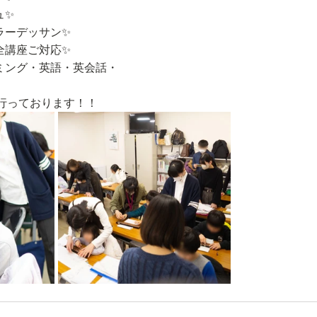
ュ✨
ラーデッサン✨
全講座ご対応✨
ミング・英語・英会話・
行っております！！